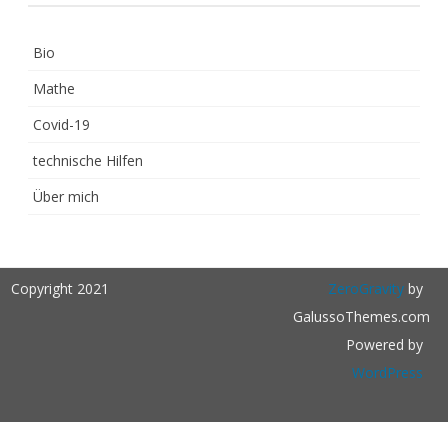
Bio
Mathe
Covid-19
technische Hilfen
Über mich
Copyright 2021
ZeroGravity
by
GalussoThemes.com
Powered by
WordPress