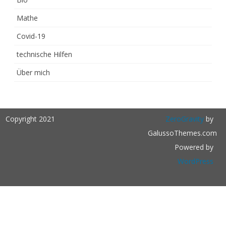
Mathe
Covid-19
technische Hilfen
Über mich
Copyright 2021
ZeroGravity
by
GalussoThemes.com
Powered by
WordPress